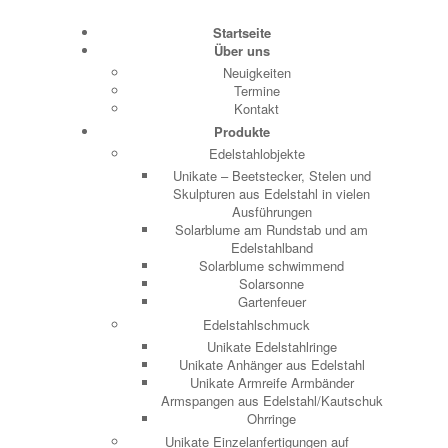
Startseite
Über uns
Neuigkeiten
Termine
Kontakt
Produkte
Edelstahlobjekte
Unikate – Beetstecker, Stelen und
Skulpturen aus Edelstahl in vielen
Ausführungen
Solarblume am Rundstab und am
Edelstahlband
Solarblume schwimmend
Solarsonne
Gartenfeuer
Edelstahlschmuck
Unikate Edelstahlringe
Unikate Anhänger aus Edelstahl
Unikate Armreife Armbänder
Armspangen aus Edelstahl/Kautschuk
Ohrringe
Unikate Einzelanfertigungen auf