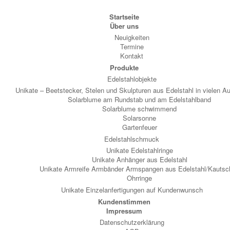
Startseite
Über uns
Neuigkeiten
Termine
Kontakt
Produkte
Edelstahlobjekte
Unikate – Beetstecker, Stelen und Skulpturen aus Edelstahl in vielen A
Solarblume am Rundstab und am Edelstahlband
Solarblume schwimmend
Solarsonne
Gartenfeuer
Edelstahlschmuck
Unikate Edelstahlringe
Unikate Anhänger aus Edelstahl
Unikate Armreife Armbänder Armspangen aus Edelstahl/Kautsc
Ohrringe
Unikate Einzelanfertigungen auf Kundenwunsch
Kundenstimmen
Impressum
Datenschutzerklärung